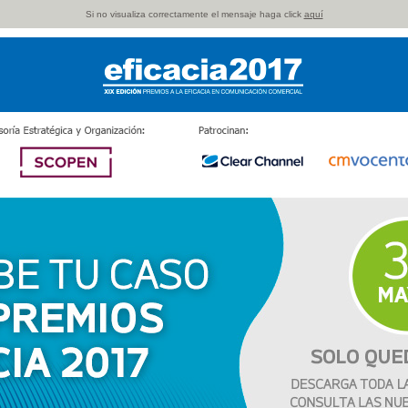
Si no visualiza correctamente el mensaje haga click
aquí