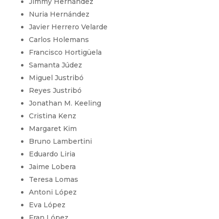
Jimmy Hernández
Nuria Hernández
Javier Herrero Velarde
Carlos Holemans
Francisco Hortigüela
Samanta Júdez
Miguel Justribó
Reyes Justribó
Jonathan M. Keeling
Cristina Kenz
Margaret Kim
Bruno Lambertini
Eduardo Liria
Jaime Lobera
Teresa Lomas
Antoni López
Eva López
Fran López