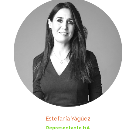
Estefanía Yágüez
Representante I+A