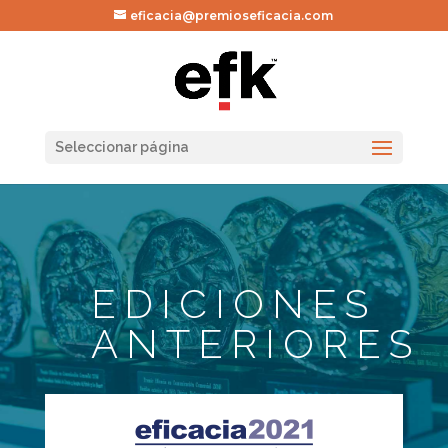
eficacia@premioseficacia.com
Seleccionar página
EDICIONES
ANTERIORES