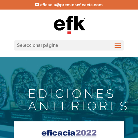
eficacia@premioseficacia.com
Seleccionar página
EDICIONES
ANTERIORES