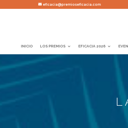
eficacia@premioseficacia.com
INICIO
LOS PREMIOS
EFICACIA 2026
EVEN
L