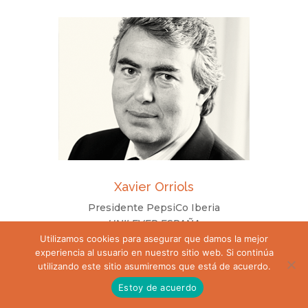
Xavier Orriols
Presidente PepsiCo Iberia
UNILEVER ESPAÑA
PRESIDENTE DEL JURADO
Utilizamos cookies para asegurar que damos la mejor
experiencia al usuario en nuestro sitio web. Si continúa
utilizando este sitio asumiremos que está de acuerdo.
Ver más
Estoy de acuerdo