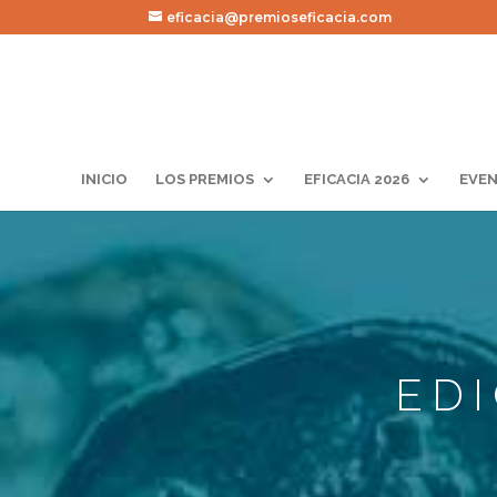
eficacia@premioseficacia.com
INICIO
LOS PREMIOS
EFICACIA 2026
EVEN
ED