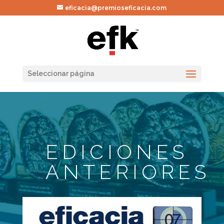
eficacia@premioseficacia.com
Seleccionar página
EDICIONES
ANTERIORES