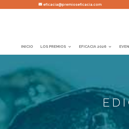
eficacia@premioseficacia.com
INICIO
LOS PREMIOS
EFICACIA 2026
EVEN
ED