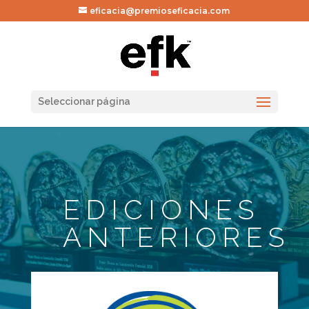
eficacia@premioseficacia.com
Seleccionar página
EDICIONES
ANTERIORES