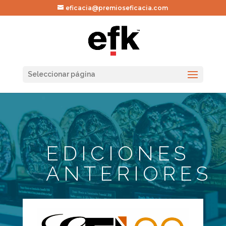
eficacia@premioseficacia.com
Seleccionar página
EDICIONES
ANTERIORES