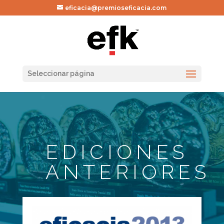
eficacia@premioseficacia.com
Seleccionar página
EDICIONES
ANTERIORES