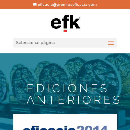
eficacia@premioseficacia.com
Seleccionar página
EDICIONES
ANTERIORES