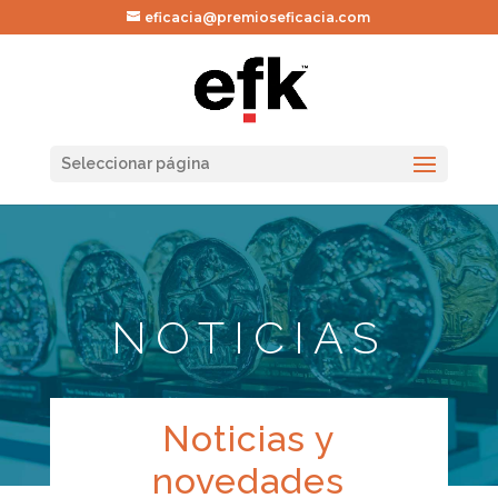
eficacia@premioseficacia.com
Seleccionar página
NOTICIAS
Noticias y
novedades